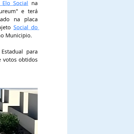
Elo Social
 na 
ureum" e terá 
ado na placa 
jeto 
Social do 
no Municipio.
stadual para 
 votos obtidos 