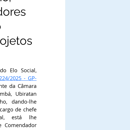
dores
o
ojetos
o Elo Social, 
 224/2025 - GP-
nte da Câmara 
bá, Ubiratan 
ho, 
dando-lhe 
cargo de chefe 
l, está lhe 
e Comendador 