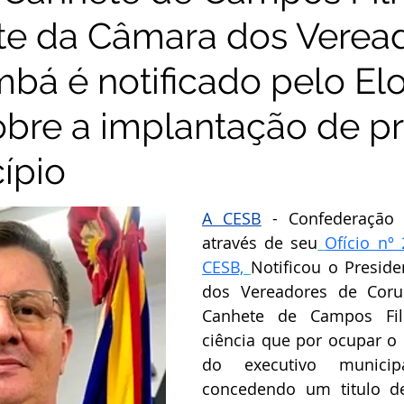
te da Câmara dos Verea
bá é notificado pelo El
sobre a implantação de pr
ípio
A CESB
 - Confederação d
através de seu
Ofício nº
CESB,
Notificou o 
Preside
dos Vereadores de Corum
Canhete de Campos Fil
ciência que por ocupar o 
do executivo municipa
concedendo um titulo d