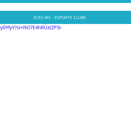
ECES-MS - ESPORTE CLUBE
ly0YfyY?si=I9O7E4hRUztZP3i-