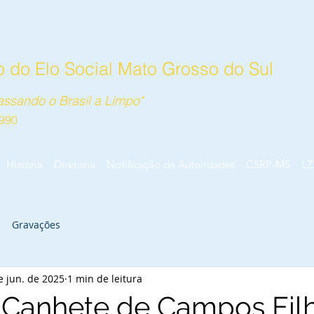
 do Elo Social Mato Grosso do Sul
ssando o Brasil a Limpo"
990
História
Diretoria
Notificação de Autoridades
CSRP-MS
LZ
Gravações
e jun. de 2025
1 min de leitura
 Canhete de Campos Filh