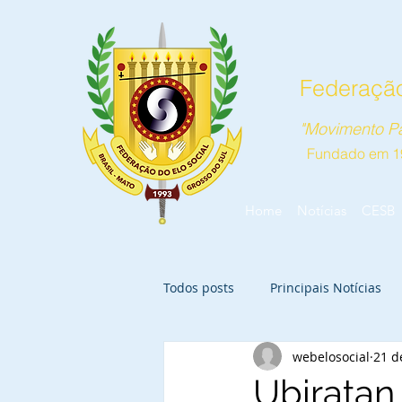
Federação
"Movimento Pa
Fundado em 1
Home
Notícias
CESB
Todos posts
Principais Notícias
webelosocial
21 d
Ubiratan