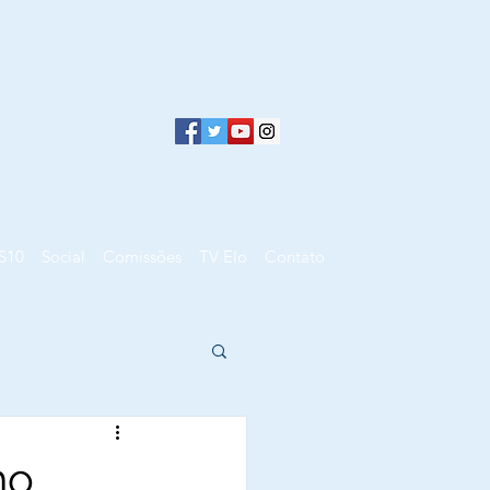
S10
Social
Comissões
TV Elo
Contato
o,