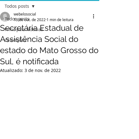
Todos posts
webelosocial
Todos posts
13 de out. de 2022
1 min de leitura
Secretária Estadual de
Principais Notícias
Assistência Social do
Gravações
estado do Mato Grosso do
Sul, é notificada
Atualizado:
3 de nov. de 2022