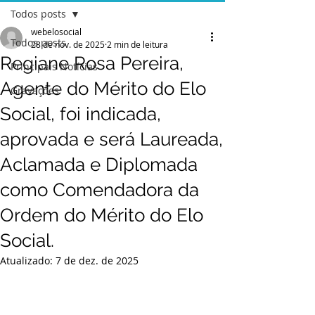
Todos posts
webelosocial
Todos posts
28 de nov. de 2025
2 min de leitura
Regiane Rosa Pereira,
Principais Notícias
Agente do Mérito do Elo
Gravações
Social, foi indicada,
aprovada e será Laureada,
Aclamada e Diplomada
como Comendadora da
Ordem do Mérito do Elo
Social.
Atualizado:
7 de dez. de 2025