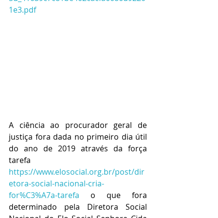
1e3.pdf
A ciência ao procurador geral de 
justiça fora dada no primeiro dia útil 
do ano de 2019 através da força 
tarefa 
https://www.elosocial.org.br/post/dir
etora-social-nacional-cria-
for%C3%A7a-tarefa
 o que fora 
determinado pela Diretora Social 