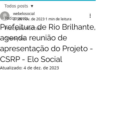
Todos posts
webelosocial
Todos posts
27 de nov. de 2023
1 min de leitura
Prefeitura de Rio Brilhante,
Principais Notícias
agenda reunião de
Gravações
apresentação do Projeto -
CSRP - Elo Social
Atualizado:
4 de dez. de 2023