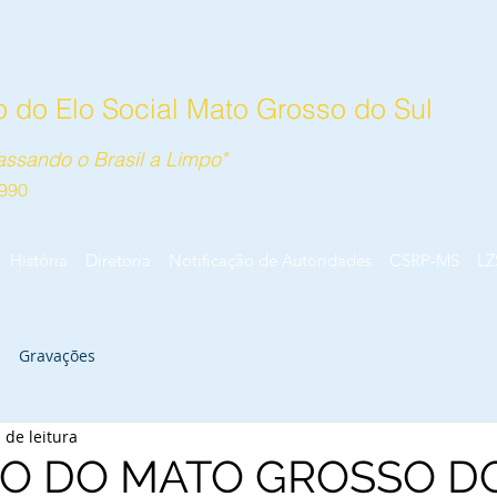
 do Elo Social Mato Grosso do Sul
ssando o Brasil a Limpo"
990
História
Diretoria
Notificação de Autoridades
CSRP-MS
LZ
Gravações
 de leitura
DO DO MATO GROSSO D