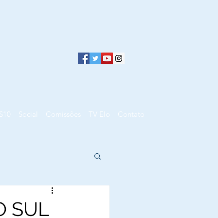
S10
Social
Comissões
TV Elo
Contato
O SUL