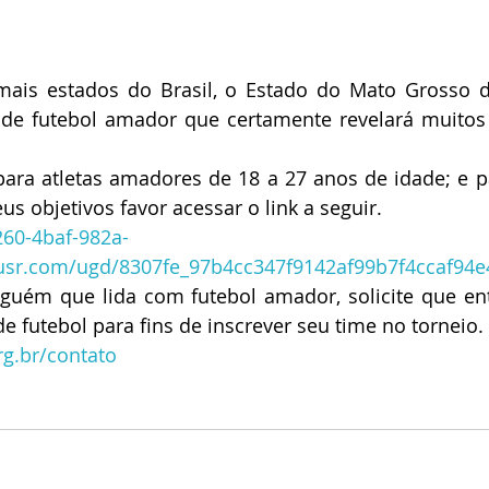
ais estados do Brasil, o Estado do Mato Grosso 
 de futebol amador que certamente revelará muitos 
 para atletas amadores de 18 a 27 anos de idade; e p
us objetivos favor acessar o link a seguir.
260-4baf-982a-
susr.com/ugd/8307fe_97b4cc347f9142af99b7f4ccaf94e
guém que lida com futebol amador, solicite que ent
e futebol para fins de inscrever seu time no torneio.
rg.br/contato