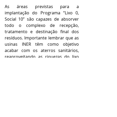
As áreas previstas para a 
implantação do Programa “Lixo 0, 
Social 10” são capazes de absorver 
todo o complexo de recepção, 
tratamento e destinação final dos 
resíduos. Importante lembrar que as 
usinas INER têm como objetivo 
acabar com os aterros sanitários, 
reaproveitando as riquezas do lixo 
com inclusão social.
De acordo com o diretor do grupo e 
consórcio INER e coordenador do Elo 
Social no Mato Grosso e Mato 
Grosso do Sul Osvaldo Moreira, já 
está em fase  de comercialização 
para definir os investidores 
adquirentes das usinas e o processo 