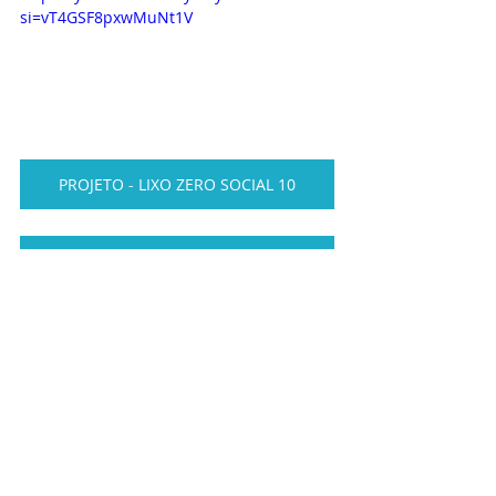
si=vT4GSF8pxwMuNt1V
PROJETO - LIXO ZERO SOCIAL 10
PROJETO - SOCIAL DO CIDADÃO
PROJETO DE CURSOS VIVENCIAIS
PROJETO SOCIAL CARCERÁRIA