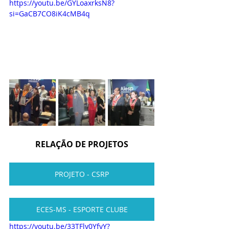
https://youtu.be/GYLoaxrksN8?
si=GaCB7CO8iK4cMB4q
RELAÇÃO DE PROJETOS
PROJETO - CSRP
ECES-MS - ESPORTE CLUBE
https://youtu.be/33TFly0YfyY?