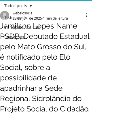
Todos posts
webelosocial
Todos posts
23 de jun. de 2025
1 min de leitura
Jamilson Lopes Name
Principais Notícias
PSDB, Deputado Estadual
Gravações
pelo Mato Grosso do Sul,
é notificado pelo Elo
Social, sobre a
possibilidade de
apadrinhar a Sede
Regional Sidrolândia do
Projeto Social do Cidadão.