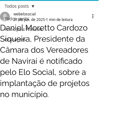
Todos posts
webelosocial
Todos posts
21 de jun. de 2025
1 min de leitura
Daniel Moretto Cardozo
Principais Notícias
Siqueira, Presidente da
Gravações
Câmara dos Vereadores
de Naviraí é notificado
pelo Elo Social, sobre a
implantação de projetos
no município.