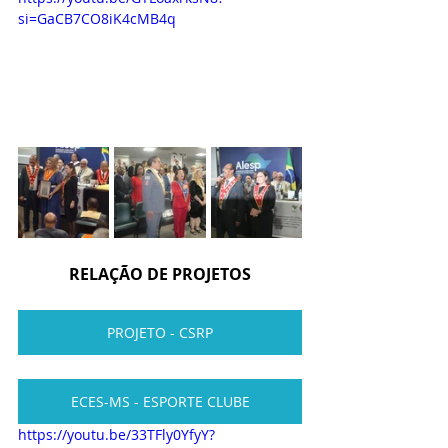
si=GaCB7CO8iK4cMB4q
RELAÇÃO DE PROJETOS
PROJETO - CSRP
ECES-MS - ESPORTE CLUBE
https://youtu.be/33TFly0YfyY?