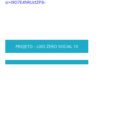
si=I9O7E4hRUztZP3i-
PROJETO - LIXO ZERO SOCIAL 10
PROJETO - SOCIAL DO CIDADÃO
PROJETO DE CURSOS VIVENCIAIS
PROJETO SOCIAL CARCERÁRIA