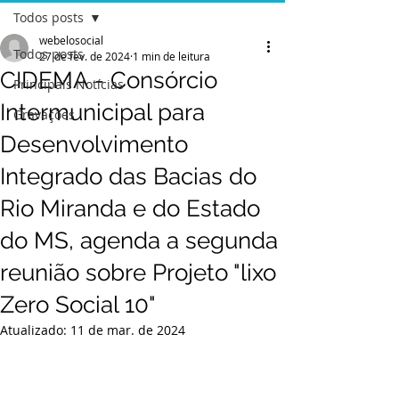
Todos posts
webelosocial
Todos posts
27 de fev. de 2024
1 min de leitura
CIDEMA - Consórcio
Principais Notícias
Intermunicipal para
Gravações
Desenvolvimento
Integrado das Bacias do
Rio Miranda e do Estado
do MS, agenda a segunda
reunião sobre Projeto "lixo
Zero Social 10"
Atualizado:
11 de mar. de 2024