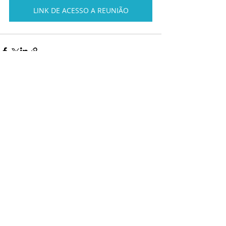
LINK DE ACESSO A REUNIÃO
Posts recentes
Ver tudo